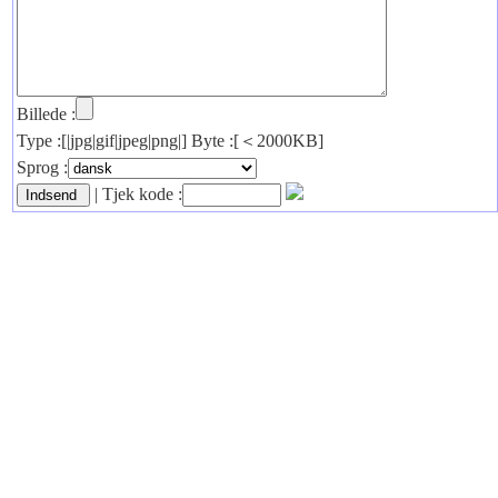
Billede :
Type :[|jpg|gif|jpeg|png|] Byte :[＜2000KB]
Sprog :
| Tjek kode :